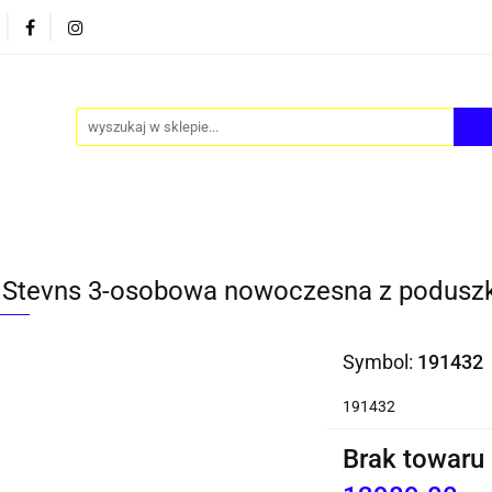
PY
AKCESORIA
FOTEL JAJO - EGG
ZESTAWY S
FOTEL JAJO - EGG
ZESTAWY STOLIKÓW
BLOG
 Stevns 3-osobowa nowoczesna z podusz
Symbol:
191432
191432
Brak towaru