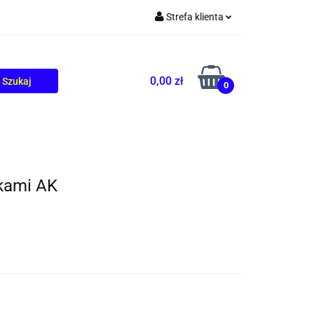
Strefa klienta
TOLIKÓW
BLOG
Zaloguj się
Zarejestruj się
0,00 zł
0
Dodaj zgłoszenie
kami AK