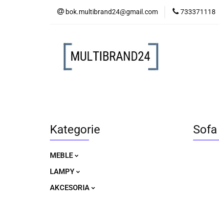
bok.multibrand24@gmail.com
733371118
MEBLE
LAM
MEBLE
LAMPY
AKCESORIA
Kategorie
Sofa
MEBLE
LAMPY
AKCESORIA