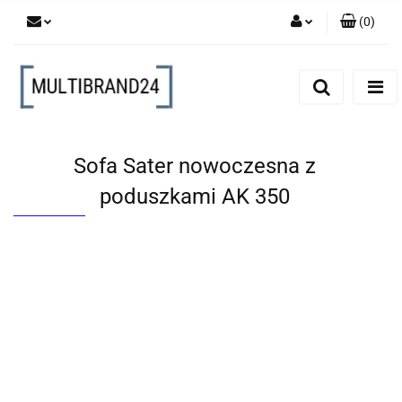
(
0
)
Zaloguj się
Zarejestruj się
Dodaj zgłoszenie
Sofa Sater nowoczesna z
poduszkami AK 350