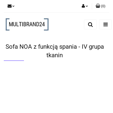
(
0
)
Zaloguj się
Zarejestruj się
Dodaj zgłoszenie
Sofa NOA z funkcją spania - IV grupa
tkanin