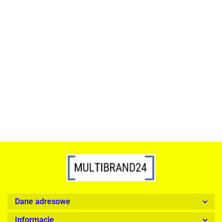
ACTONA stolik ALISMA 50 -
szkło, złota podstawa
Lampa wisząca RING 80
srebrna - LED, stal polerowana
739.00
1899.00
Dane adresowe
Informacje