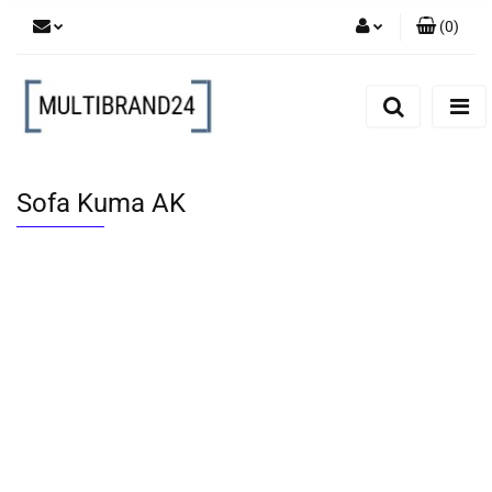
(
0
)
Zaloguj się
Zarejestruj się
Dodaj zgłoszenie
Sofa Kuma AK