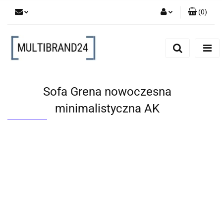
(
0
)
Zaloguj się
Zarejestruj się
Dodaj zgłoszenie
Sofa Grena nowoczesna
minimalistyczna AK