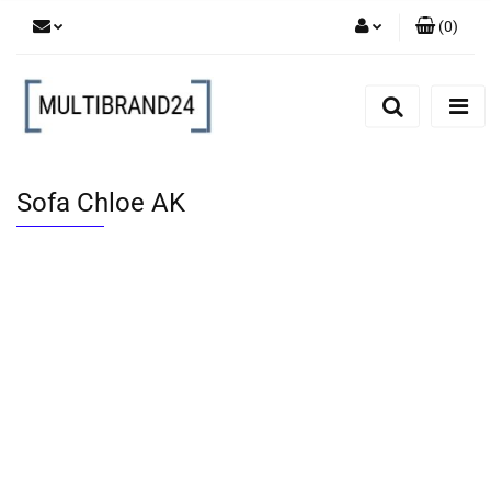
(
0
)
Zaloguj się
Zarejestruj się
Dodaj zgłoszenie
Sofa Chloe AK