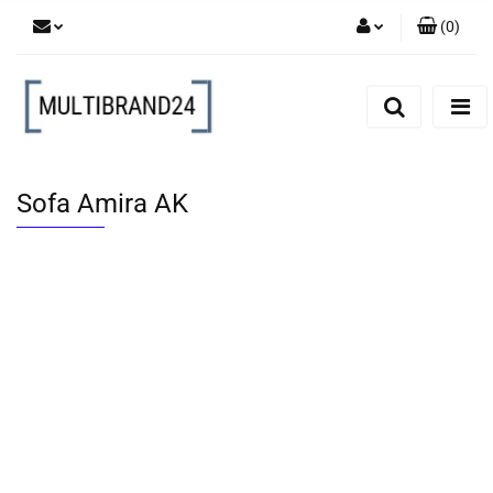
(
0
)
Zaloguj się
Zarejestruj się
Dodaj zgłoszenie
Sofa Amira AK