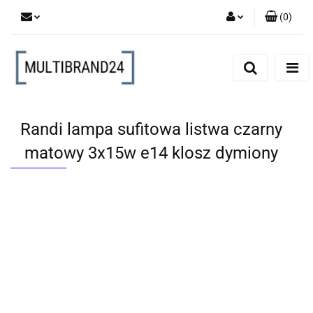
(
0
)
Zaloguj się
Zarejestruj się
Dodaj zgłoszenie
Randi lampa sufitowa listwa czarny
matowy 3x15w e14 klosz dymiony