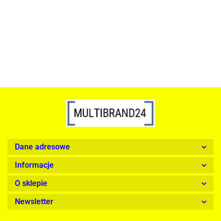
srebrna - LED, stal polerowana
739.00
1899.00
Dane adresowe
Informacje
O sklepie
Newsletter