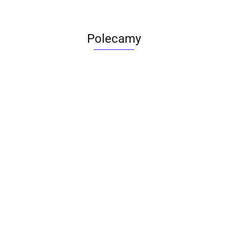
Polecamy
ACTONA stolik ALISMA 50 -
szkło, złota podstawa
Lampa wisząca RING 80