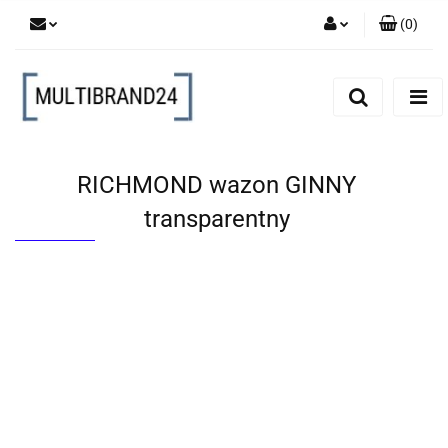
(
0
)
Zaloguj się
Zarejestruj się
Dodaj zgłoszenie
RICHMOND wazon GINNY
transparentny