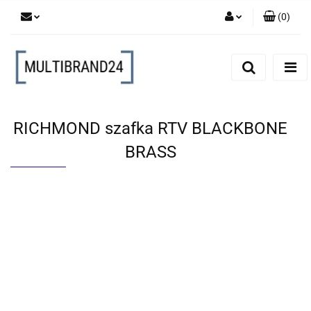
(
0
)
Zaloguj się
Zarejestruj się
Dodaj zgłoszenie
RICHMOND szafka RTV BLACKBONE
BRASS