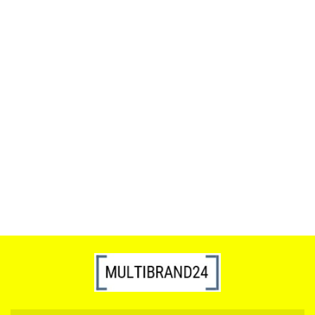
ACTONA stolik ALISMA 50 -
szkło, złota podstawa
Lampa wisząca RING 80
srebrna - LED, stal polerowana
739.00
1899.00