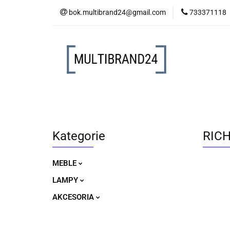
bok.multibrand24@gmail.com
733371118
MEBLE
LAM
MEBLE
LAMPY
AKCESORIA
Kategorie
RICH
MEBLE
LAMPY
AKCESORIA