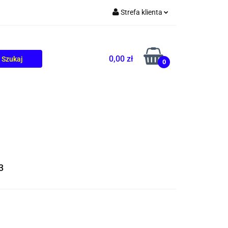
Strefa klienta
TOLIKÓW
BLOG
Zaloguj się
Zarejestruj się
0,00 zł
0
Dodaj zgłoszenie
3