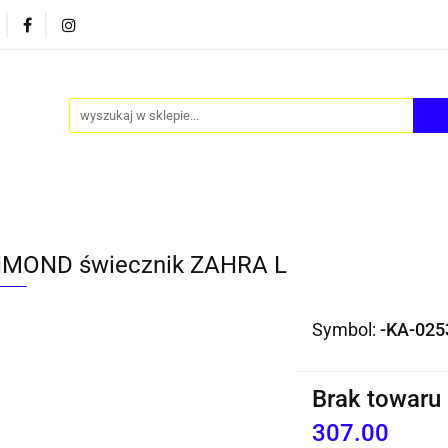
PY
AKCESORIA
FOTEL JAJO - EGG
ZESTAWY S
FOTEL JAJO - EGG
ZESTAWY STOLIKÓW
BLOG
MOND świecznik ZAHRA L
Symbol:
-KA-025
Brak towaru
307.00