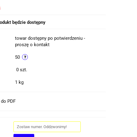
i
odukt będzie dostępny
towar dostępny po potwierdzeniu -
proszę o kontakt
50
0
szt.
1 kg
t do PDF