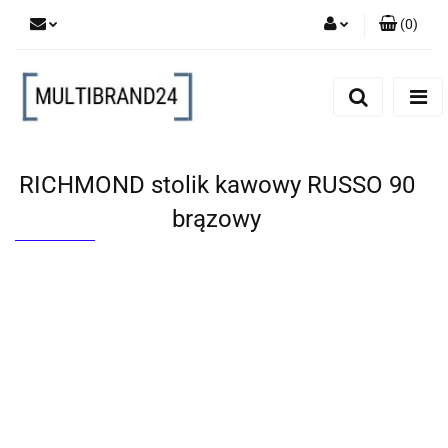
(
0
)
Zaloguj się
Zarejestruj się
Dodaj zgłoszenie
RICHMOND stolik kawowy RUSSO 90
brązowy