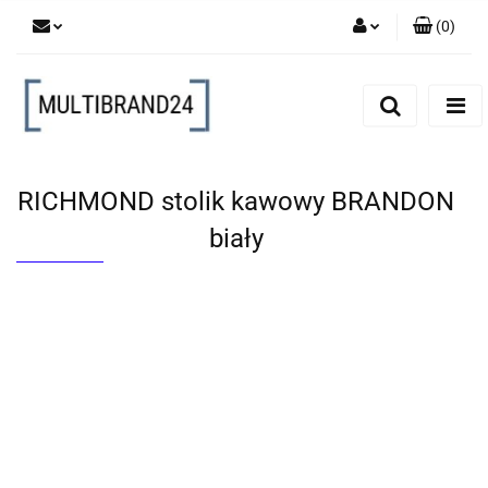
(
0
)
Zaloguj się
Zarejestruj się
Dodaj zgłoszenie
RICHMOND stolik kawowy BRANDON
biały