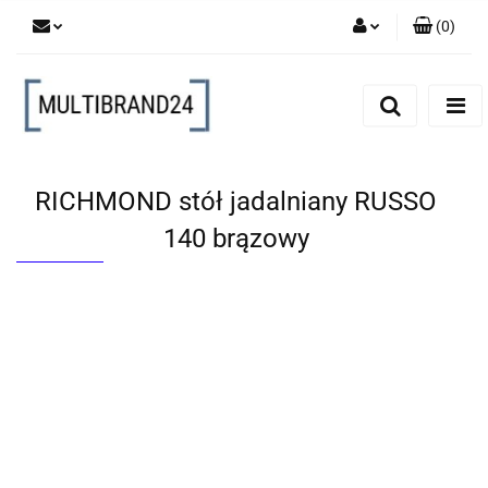
(
0
)
Zaloguj się
Zarejestruj się
Dodaj zgłoszenie
RICHMOND stół jadalniany RUSSO
140 brązowy