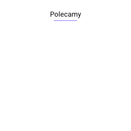
Polecamy
ACTONA stolik ALISMA 50 -
szkło, złota podstawa
Lampa wisząca RING 80
srebrna - LED, stal polerowana
739.00