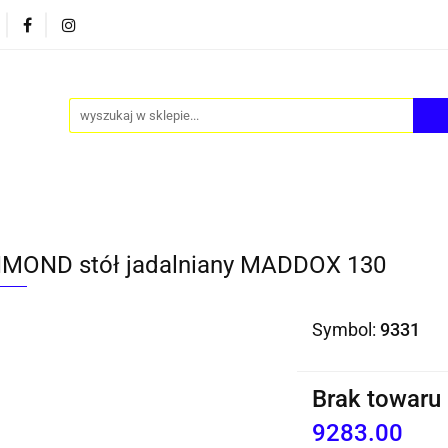
PY
AKCESORIA
FOTEL JAJO - EGG
ZESTAWY S
FOTEL JAJO - EGG
ZESTAWY STOLIKÓW
BLOG
MOND stół jadalniany MADDOX 130
Symbol:
9331
Brak towaru
9283.00