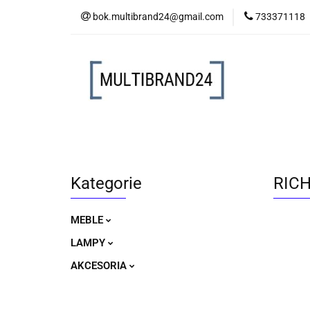
bok.multibrand24@gmail.com
733371118
MEBLE
LAM
MEBLE
LAMPY
AKCESORIA
Kategorie
RICH
MEBLE
LAMPY
AKCESORIA