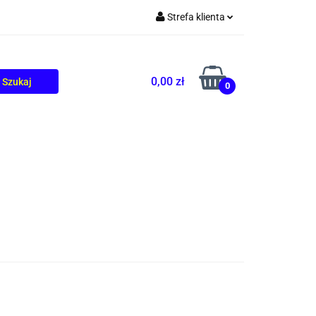
Strefa klienta
TOLIKÓW
BLOG
Zaloguj się
Zarejestruj się
0,00 zł
0
Dodaj zgłoszenie