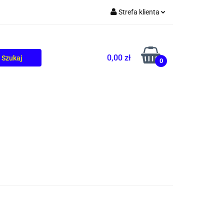
Strefa klienta
TOLIKÓW
BLOG
Zaloguj się
Zarejestruj się
0,00 zł
0
Dodaj zgłoszenie