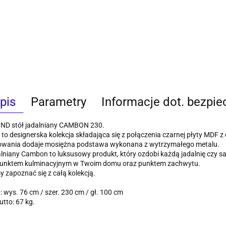
pis
Parametry
Informacje dot. bezpi
D stół jadalniany CAMBON 230.
o designerska kolekcja składająca się z połączenia czarnej płyty MDF
owania dodaje mosiężna podstawa wykonana z wytrzymałego metalu.
alniany Cambon to luksusowy produkt, który ozdobi każdą jadalnię czy sa
punktem kulminacyjnym w Twoim domu oraz punktem zachwytu.
 zapoznać się z całą kolekcją.
 wys. 76 cm / szer. 230 cm / gł. 100 cm
tto: 67 kg.