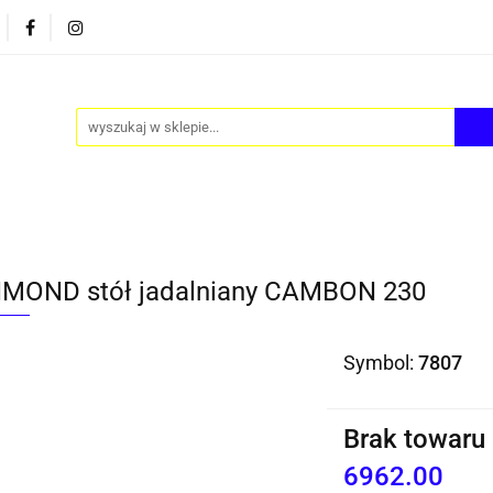
PY
AKCESORIA
FOTEL JAJO - EGG
ZESTAWY S
FOTEL JAJO - EGG
ZESTAWY STOLIKÓW
BLOG
MOND stół jadalniany CAMBON 230
Symbol:
7807
Brak towaru
6962.00