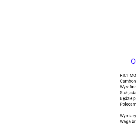
O
RICHMON
Cambon t
Wyrafin
Stół jad
Będzie 
Polecamy
Wymiary:
Waga bru