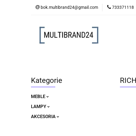
bok.multibrand24@gmail.com
733371118
MEBLE
LAM
MEBLE
LAMPY
AKCESORIA
Kategorie
RICH
MEBLE
LAMPY
AKCESORIA