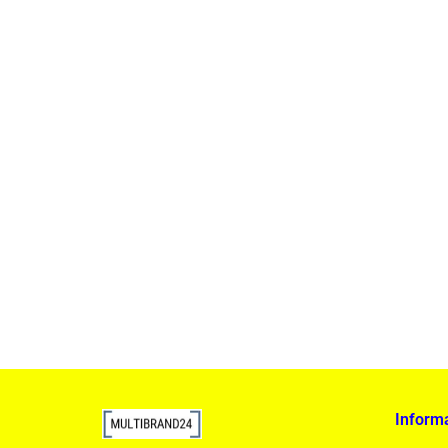
Lampa wisząca RING 80 srebrna - LED, stal pole
1899.00
Inform