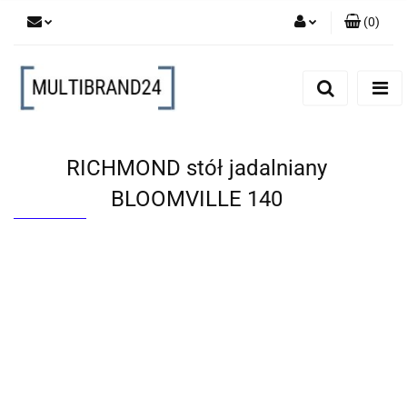
(
0
)
Zaloguj się
Zarejestruj się
Dodaj zgłoszenie
RICHMOND stół jadalniany
BLOOMVILLE 140