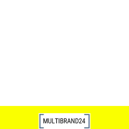
ACTONA stolik ALISMA 50 -
szkło, złota podstawa
Lampa wisząca RING 80
srebrna - LED, stal polerowana
739.00
1899.00