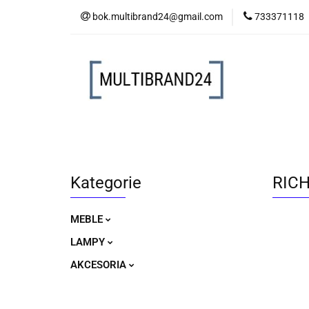
bok.multibrand24@gmail.com
733371118
MEBLE
LAM
MEBLE
LAMPY
AKCESORIA
Kategorie
RICH
MEBLE
LAMPY
AKCESORIA