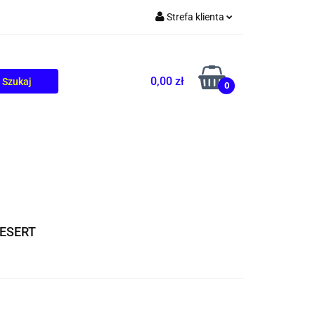
Strefa klienta
TOLIKÓW
BLOG
Zaloguj się
Zarejestruj się
0,00 zł
0
Dodaj zgłoszenie
DESERT