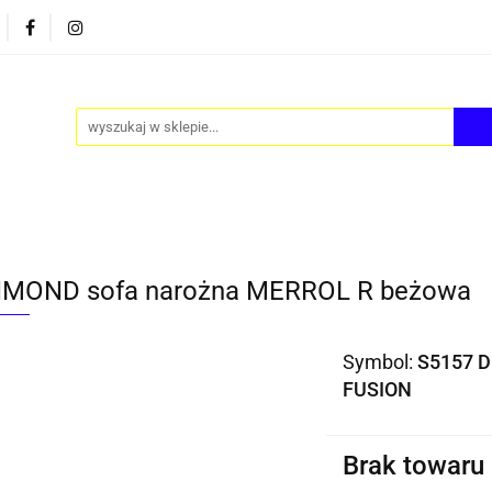
PY
AKCESORIA
FOTEL JAJO - EGG
ZESTAWY S
FOTEL JAJO - EGG
ZESTAWY STOLIKÓW
BLOG
MOND sofa narożna MERROL R beżowa
Symbol:
S5157 
FUSION
Brak towaru