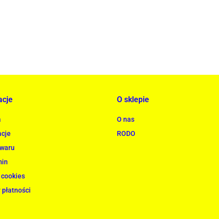
acje
O sklepie
a
O nas
cje
RODO
owaru
min
 cookies
 płatności