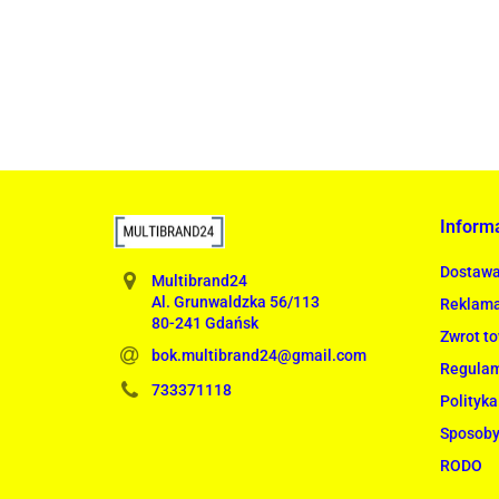
1899.00
Inform
Dostaw
Multibrand24
Al. Grunwaldzka 56/113
Reklama
80-241 Gdańsk
Zwrot t
bok.multibrand24@gmail.com
Regula
733371118
Polityka
Sposoby
RODO