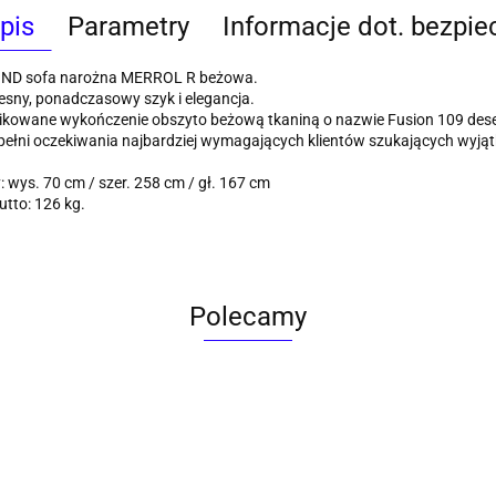
pis
Parametry
Informacje dot. bezpi
D sofa narożna MERROL R beżowa.
sny, ponadczasowy szyk i elegancja.
ikowane wykończenie obszyto beżową tkaniną o nazwie Fusion 109 deser
pełni oczekiwania najbardziej wymagających klientów szukających wyją
 wys. 70 cm / szer. 258 cm / gł. 167 cm
tto: 126 kg.
Polecamy