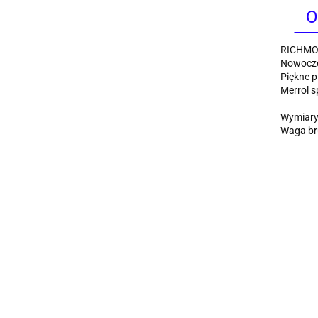
O
RICHMON
Nowocze
Piękne p
Merrol s
Wymiary:
Waga bru