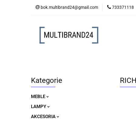
bok.multibrand24@gmail.com
733371118
MEBLE
LAM
MEBLE
LAMPY
AKCESORIA
Kategorie
RICH
MEBLE
LAMPY
AKCESORIA