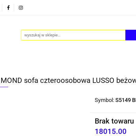
PY
AKCESORIA
FOTEL JAJO - EGG
ZESTAWY S
FOTEL JAJO - EGG
ZESTAWY STOLIKÓW
BLOG
MOND sofa czteroosobowa LUSSO beżo
Symbol:
S5149 B
Brak towaru
18015.00