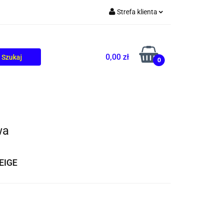
Strefa klienta
TOLIKÓW
BLOG
Zaloguj się
Zarejestruj się
0,00 zł
0
Dodaj zgłoszenie
wa
EIGE