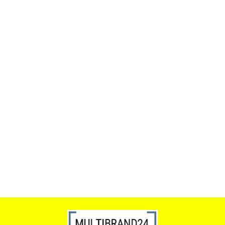
ACTONA stolik ALISMA 50 -
szkło, złota podstawa
Lampa wisząca RING 80
srebrna - LED, stal polerowana
739.00
1899.00