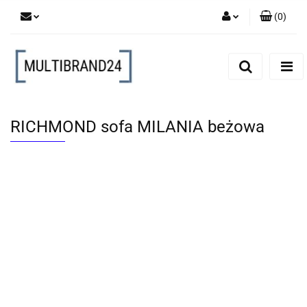
(
0
)
Zaloguj się
Zarejestruj się
Dodaj zgłoszenie
RICHMOND sofa MILANIA beżowa