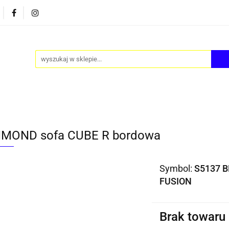
PY
AKCESORIA
FOTEL JAJO - EGG
ZESTAWY S
FOTEL JAJO - EGG
ZESTAWY STOLIKÓW
BLOG
MOND sofa CUBE R bordowa
Symbol:
S5137 
FUSION
Brak towaru