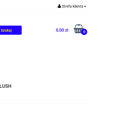
Strefa klienta
TOLIKÓW
BLOG
Zaloguj się
Zarejestruj się
0,00 zł
0
Dodaj zgłoszenie
BLUSH