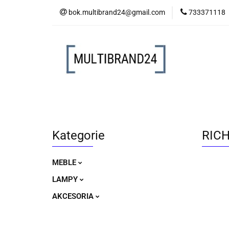
bok.multibrand24@gmail.com
733371118
MEBLE
LAM
MEBLE
LAMPY
AKCESORIA
Kategorie
RICH
MEBLE
LAMPY
AKCESORIA