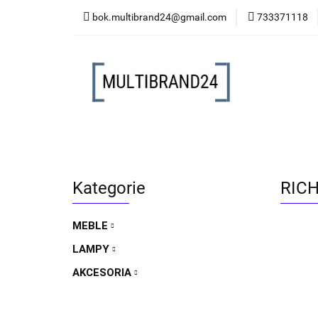
bok.multibrand24@gmail.com
733371118
MEBLE
LAMP
MEBLE
LAMPY
AKCESORIA
FO
Kategorie
RICH
MEBLE
LAMPY
AKCESORIA