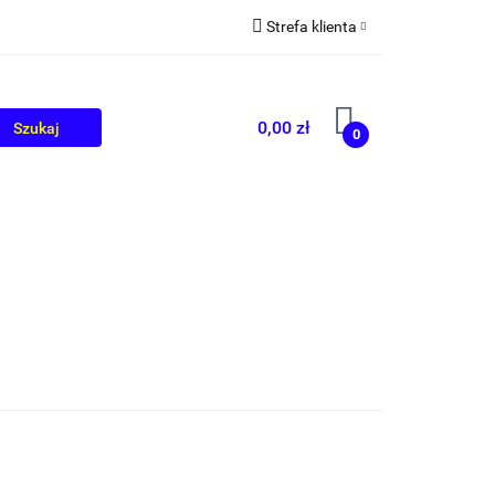
Strefa klienta
OLIKÓW
BLOG
Zaloguj się
Zarejestruj się
0,00 zł
0
Dodaj zgłoszenie