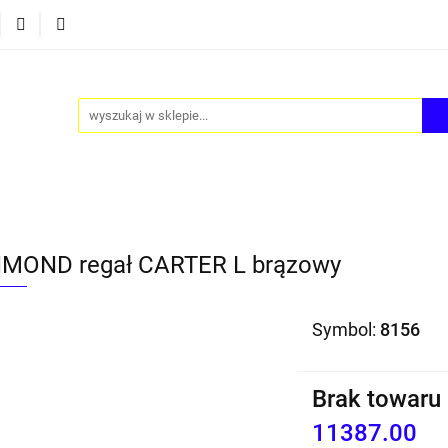
Y
AKCESORIA
FOTEL JAJO - EGG
ZESTAWY ST
TEL JAJO - EGG
ZESTAWY STOLIKÓW
BLOG
MOND regał CARTER L brązowy
Symbol:
8156
Brak towaru
11387.00