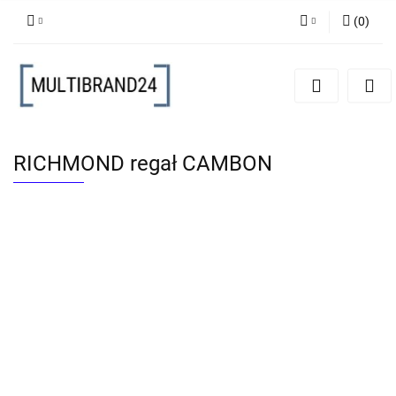
(
0
)
Zaloguj się
Zarejestruj się
Dodaj zgłoszenie
RICHMOND regał CAMBON