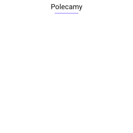
Polecamy
ACTONA stolik ALISMA 50 -
szkło, złota podstawa
Lampa wisząca RING 80
srebrna - LED, stal polerowana
739.00
1899.00