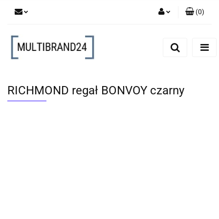
(
0
)
Zaloguj się
Zarejestruj się
Dodaj zgłoszenie
RICHMOND regał BONVOY czarny