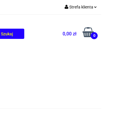
Strefa klienta
TOLIKÓW
BLOG
Zaloguj się
Zarejestruj się
0,00 zł
0
Dodaj zgłoszenie