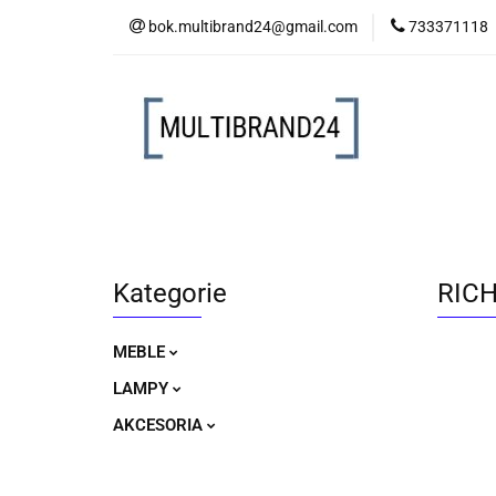
bok.multibrand24@gmail.com
733371118
MEBLE
LAM
MEBLE
LAMPY
AKCESORIA
Kategorie
RICH
MEBLE
LAMPY
AKCESORIA