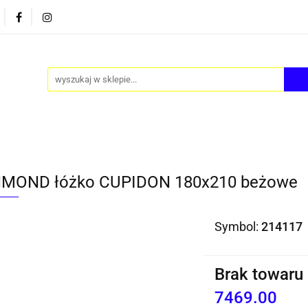
PY
AKCESORIA
FOTEL JAJO - EGG
ZESTAWY S
FOTEL JAJO - EGG
ZESTAWY STOLIKÓW
BLOG
MOND łóżko CUPIDON 180x210 beżowe
Symbol:
214117
Brak towaru
7469.00