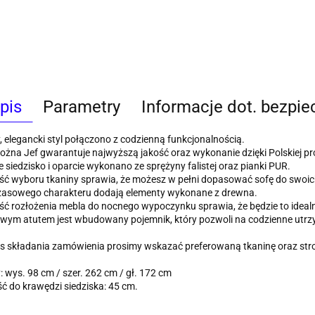
pis
Parametry
Informacje dot. bezpi
, elegancki styl połączono z codzienną funkcjonalnością.
ożna Jef gwarantuje najwyższą jakość oraz wykonanie dzięki Polskiej pr
siedzisko i oparcie wykonano ze sprężyny falistej oraz pianki PUR.
ć wyboru tkaniny sprawia, że możesz w pełni dopasować sofę do swoich
asowego charakteru dodają elementy wykonane z drewna.
ć rozłożenia mebla do nocnego wypoczynku sprawia, że będzie to idealny 
ym atutem jest wbudowany pojemnik, który pozwoli na codzienne utrzy
 składania zamówienia prosimy wskazać preferowaną tkaninę oraz stro
 wys. 98 cm / szer. 262 cm / gł. 172 cm
 do krawędzi siedziska: 45 cm.