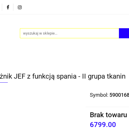
PY
AKCESORIA
FOTEL JAJO - EGG
ZESTAWY S
FOTEL JAJO - EGG
ZESTAWY STOLIKÓW
BLOG
nik JEF z funkcją spania - II grupa tkanin
Symbol:
590016
Brak towaru
6799.00