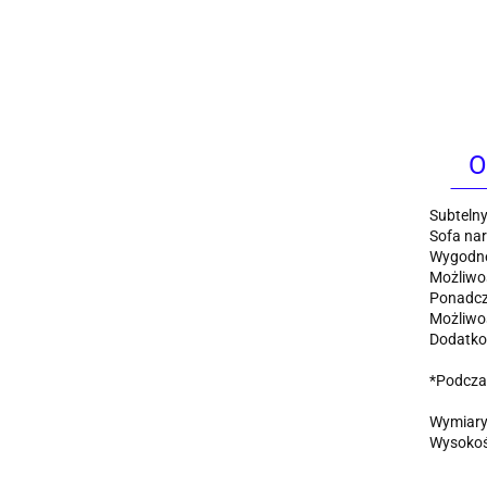
O
Subtelny
Sofa nar
Wygodne 
Możliwoś
Ponadcz
Możliwoś
Dodatkow
*Podczas
Wymiary:
Wysokość