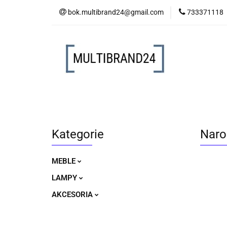
bok.multibrand24@gmail.com
733371118
MEBLE
LAM
MEBLE
LAMPY
AKCESORIA
Kategorie
Naroż
MEBLE
LAMPY
AKCESORIA