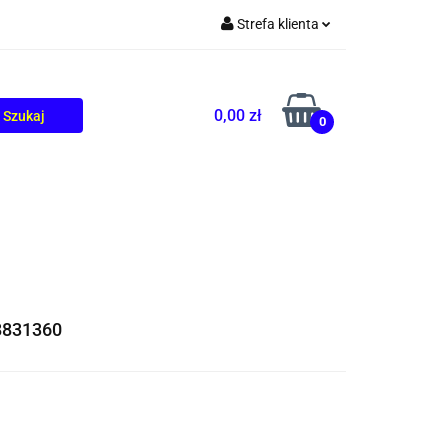
Strefa klienta
TOLIKÓW
BLOG
Zaloguj się
Zarejestruj się
0,00 zł
0
Dodaj zgłoszenie
8831360