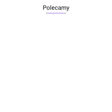
Polecamy
ACTONA stolik ALISMA 50 -
szkło, złota podstawa
Lampa wisząca RING 80
srebrna - LED, stal polerowana
739.00
1899.00