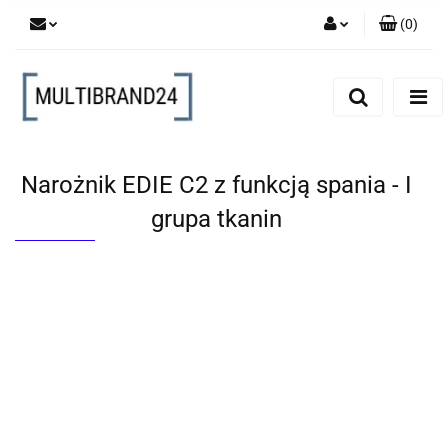
(
0
)
Zaloguj się
Zarejestruj się
Dodaj zgłoszenie
Narożnik EDIE C2 z funkcją spania - I
grupa tkanin