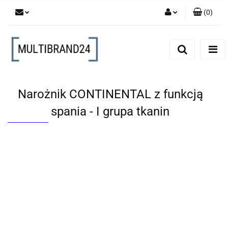
(
0
)
Zaloguj się
Zarejestruj się
Dodaj zgłoszenie
Narożnik CONTINENTAL z funkcją
spania - I grupa tkanin