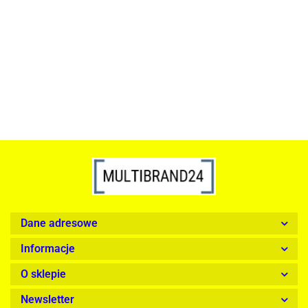
szkło, złota podstawa
Lampa wisząca RING 80
srebrna - LED, stal polerowana
739.00
1899.00
Dane adresowe
Informacje
O sklepie
Newsletter