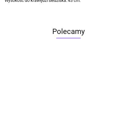
Wysokość do krawędzi siedziska: 43 cm.
Polecamy
ACTONA stolik ALISMA 50 -