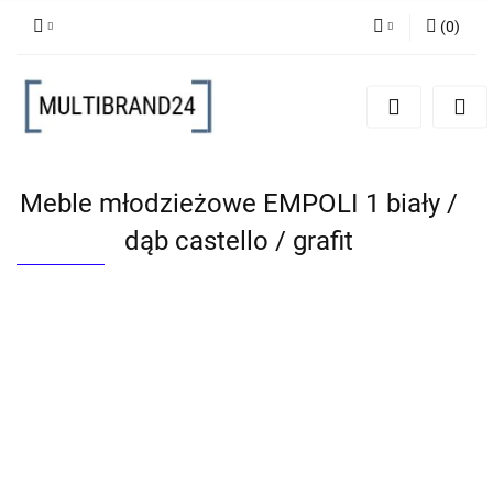
(
0
)
Zaloguj się
Zarejestruj się
Dodaj zgłoszenie
Meble młodzieżowe EMPOLI 1 biały /
dąb castello / grafit