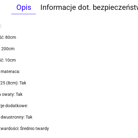
Opis
Informacje dot. bezpieczeńs
:
ść: 80cm
: 200cm
ć: 10cm
materaca:
25 (8cm): Tak
 owaty: Tak
cje dodatkowe:
 dwustronny: Tak
twardości: Średnio twardy