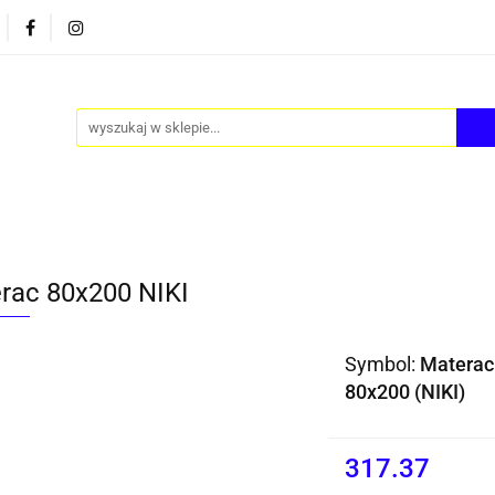
PY
AKCESORIA
FOTEL JAJO - EGG
ZESTAWY S
FOTEL JAJO - EGG
ZESTAWY STOLIKÓW
BLOG
rac 80x200 NIKI
Symbol:
Materac
80x200 (NIKI)
317.37