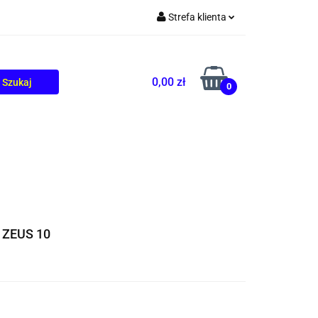
Strefa klienta
TOLIKÓW
BLOG
Zaloguj się
Zarejestruj się
0,00 zł
0
Dodaj zgłoszenie
 ZEUS 10