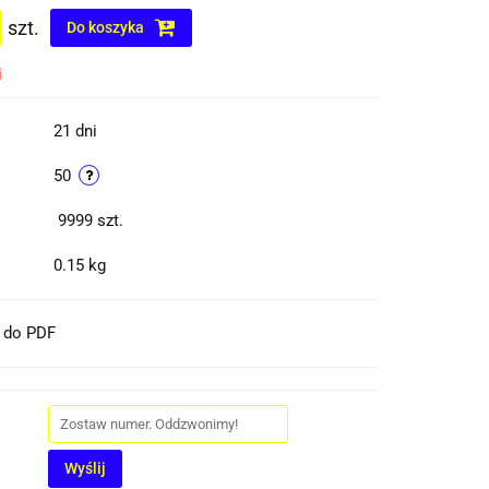
szt.
Do koszyka
i
21 dni
50
9999
szt.
0.15 kg
t do PDF
Wyślij