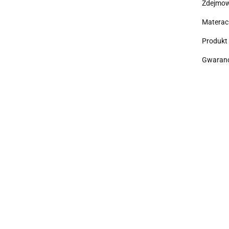
Zdejmow
Materac 
Produkt
Gwarancj