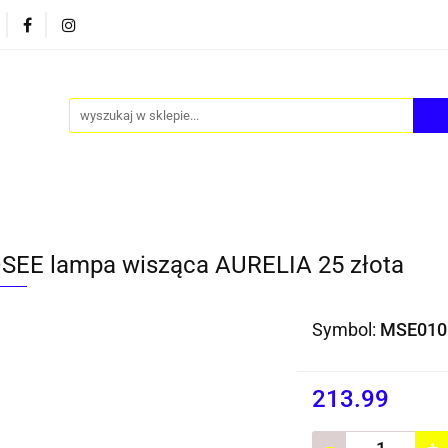
PY
AKCESORIA
FOTEL JAJO - EGG
ZESTAWY S
FOTEL JAJO - EGG
ZESTAWY STOLIKÓW
BLOG
EE lampa wisząca AURELIA 25 złota
Symbol:
MSE010
213.99