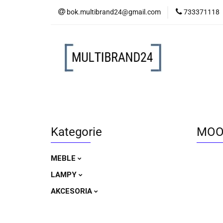
bok.multibrand24@gmail.com
733371118
MEBLE
LAM
MEBLE
LAMPY
AKCESORIA
Kategorie
MOOS
MEBLE
LAMPY
AKCESORIA