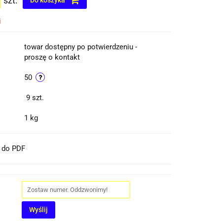
szt.
Do koszyka
i
towar dostępny po potwierdzeniu -
proszę o kontakt
50
9
szt.
1 kg
t do PDF
Wyślij