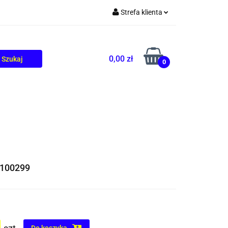
Strefa klienta
TOLIKÓW
BLOG
Zaloguj się
Zarejestruj się
0,00 zł
0
Dodaj zgłoszenie
100299