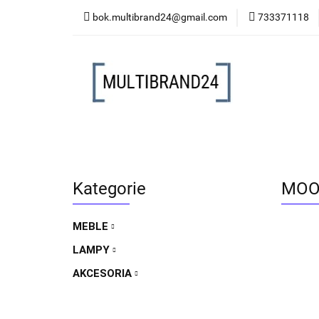
bok.multibrand24@gmail.com
733371118
MEBLE
LAMP
MEBLE
LAMPY
AKCESORIA
FO
Kategorie
MOOS
MEBLE
LAMPY
AKCESORIA