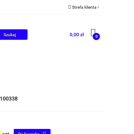
Strefa klienta
OLIKÓW
BLOG
Zaloguj się
Zarejestruj się
0,00 zł
0
Dodaj zgłoszenie
100338