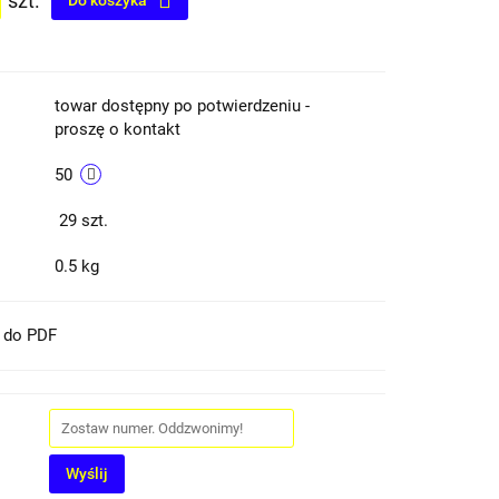
szt.
Do koszyka
towar dostępny po potwierdzeniu -
proszę o kontakt
50
29
szt.
0.5 kg
t do PDF
Wyślij