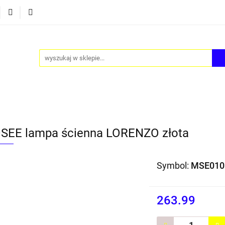
Y
AKCESORIA
FOTEL JAJO - EGG
ZESTAWY ST
TEL JAJO - EGG
ZESTAWY STOLIKÓW
BLOG
EE lampa ścienna LORENZO złota
Symbol:
MSE010
263.99