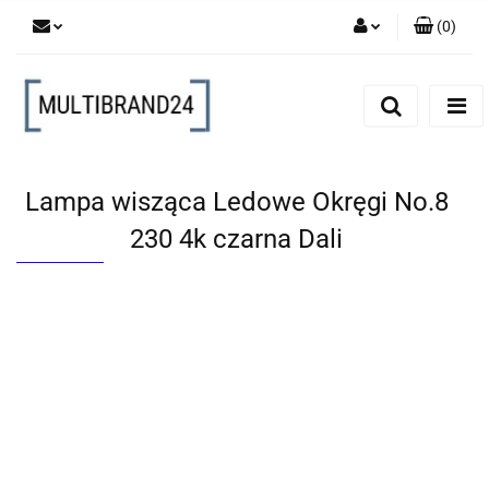
(
0
)
Zaloguj się
Zarejestruj się
Dodaj zgłoszenie
Lampa wisząca Ledowe Okręgi No.8
230 4k czarna Dali