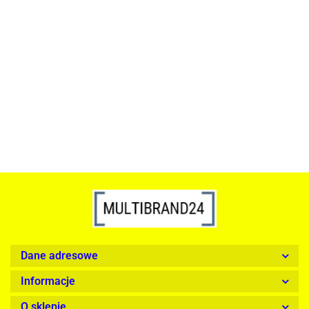
ACTONA stolik ALISMA 50 -
szkło, złota podstawa
Lampa wisząca RING 80
srebrna - LED, stal polerowana
739.00
1899.00
Dane adresowe
Informacje
O sklepie