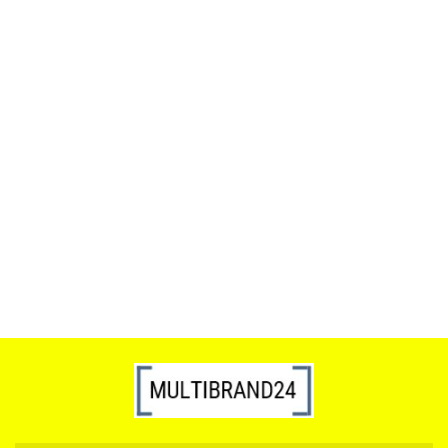
ACTONA stolik ALISMA 50 -
szkło, złota podstawa
Lampa wisząca RING 80
srebrna - LED, stal polerowana
739.00
1899.00