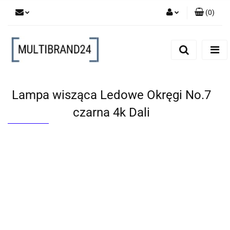
(
0
)
Zaloguj się
Zarejestruj się
Dodaj zgłoszenie
Lampa wisząca Ledowe Okręgi No.7
czarna 4k Dali