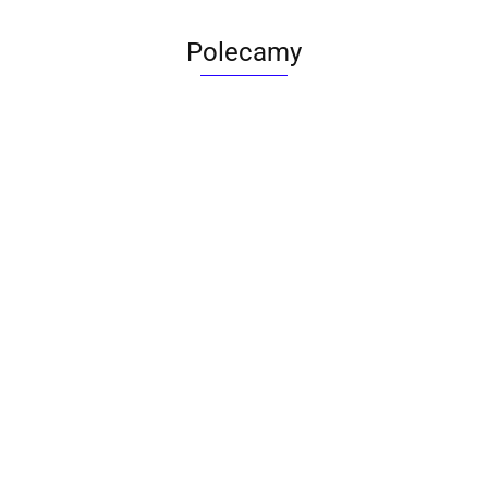
Polecamy
ACTONA stolik ALISMA 50 -
szkło, złota podstawa
Lampa wisząca RING 80
srebrna - LED, stal polerowana
739.00