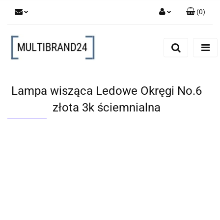
(
0
)
Zaloguj się
Zarejestruj się
Dodaj zgłoszenie
Lampa wisząca Ledowe Okręgi No.6
złota 3k ściemnialna