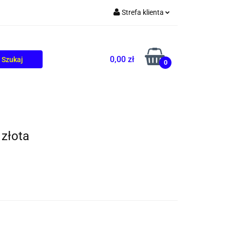
Strefa klienta
TOLIKÓW
BLOG
Zaloguj się
Zarejestruj się
0,00 zł
0
Dodaj zgłoszenie
złota