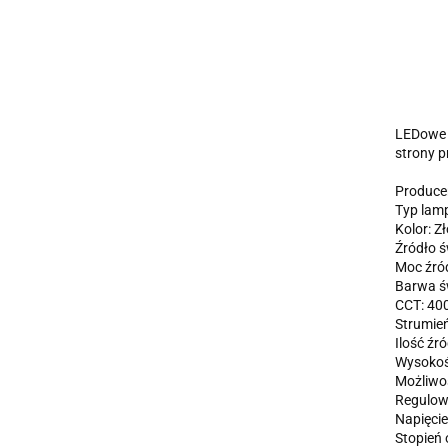
LEDowe O
strony 
Produce
Typ lam
Kolor: Zł
Źródło ś
Moc źród
Barwa ś
CCT: 40
Strumień
Ilość źró
Wysokoś
Możliwoś
Regulow
Napięcie
Stopień 