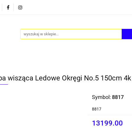
PY
AKCESORIA
FOTEL JAJO - EGG
ZESTAWY S
FOTEL JAJO - EGG
ZESTAWY STOLIKÓW
BLOG
a wisząca Ledowe Okręgi No.5 150cm 4k 
Symbol:
8817
8817
13199.00