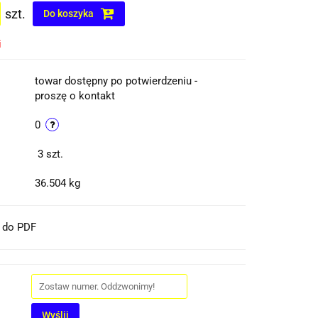
szt.
Do koszyka
i
towar dostępny po potwierdzeniu -
proszę o kontakt
0
3
szt.
36.504 kg
t do PDF
Wyślij