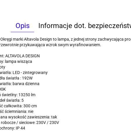
Opis
Informacje dot. bezpieczeńs
kręgi marki Altavola Design to lampa, z jednej strony zachwycająca pro
przewrotnie przykuwająca wzrok swym wyrafinowaniem.
nt: ALTAVOLA DESIGN
py: lampa wisząca
oty
wiatła: LED - zintegrowany
ła światła : 192W
wiatła: barwa dzienna
00K
 świetlny: 13250 lm
deł światła: 5
ć całkowita: 300 cm
ć ściemniania: nie
ana wysokość zawieszenia: tak
 robocze / sieciowe: 230V / 230V
ochrony: IP 44