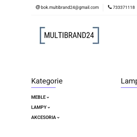
bok.multibrand24@gmail.com
733371118
MEBLE
LAM
MEBLE
LAMPY
AKCESORIA
Kategorie
Lamp
MEBLE
LAMPY
AKCESORIA