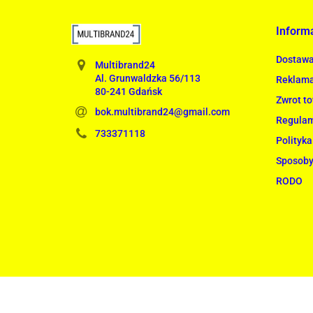
Inform
Dostaw
Multibrand24
Al. Grunwaldzka 56/113
Reklama
80-241 Gdańsk
Zwrot t
bok.multibrand24@gmail.com
Regula
733371118
Polityka
Sposoby
RODO