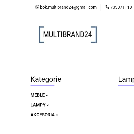
bok.multibrand24@gmail.com
733371118
MEBLE
LAM
MEBLE
LAMPY
AKCESORIA
Kategorie
Lamp
MEBLE
LAMPY
AKCESORIA