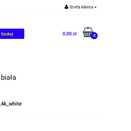
Strefa klienta
TOLIKÓW
BLOG
Zaloguj się
Zarejestruj się
0,00 zł
0
Dodaj zgłoszenie
biała
_4k_white