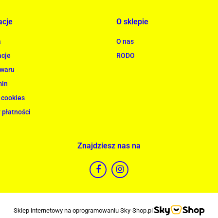
acje
O sklepie
a
O nas
cje
RODO
owaru
min
 cookies
 płatności
Znajdziesz nas na
Sklep internetowy na oprogramowaniu Sky-Shop.pl