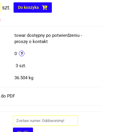
szt.
Do koszyka
i
towar dostępny po potwierdzeniu -
proszę o kontakt
0
3
szt.
36.504 kg
t do PDF