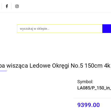
PY
AKCESORIA
FOTEL JAJO - EGG
ZESTAWY S
FOTEL JAJO - EGG
ZESTAWY STOLIKÓW
BLOG
a wisząca Ledowe Okręgi No.5 150cm 4k 
Symbol:
LA085/P_150_in
9399.00