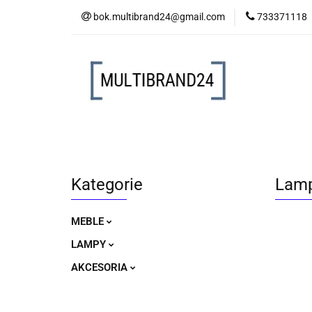
bok.multibrand24@gmail.com
733371118
MEBLE
LAM
MEBLE
LAMPY
AKCESORIA
Kategorie
Lamp
MEBLE
LAMPY
AKCESORIA