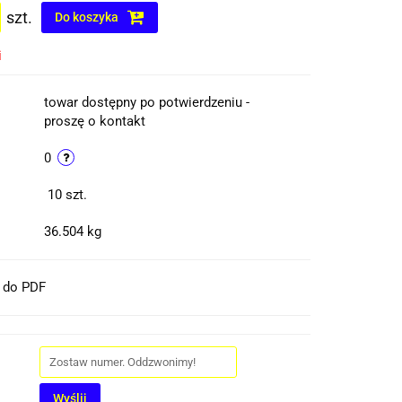
szt.
Do koszyka
i
towar dostępny po potwierdzeniu -
proszę o kontakt
0
10
szt.
36.504 kg
t do PDF
Wyślij