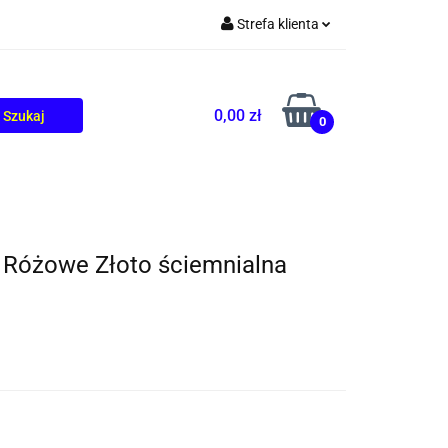
Strefa klienta
TOLIKÓW
BLOG
Zaloguj się
Zarejestruj się
0,00 zł
0
Dodaj zgłoszenie
Różowe Złoto ściemnialna