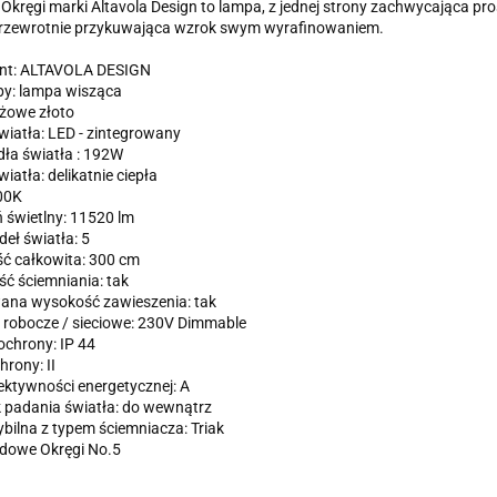
kręgi marki Altavola Design to lampa, z jednej strony zachwycająca pro
przewrotnie przykuwająca wzrok swym wyrafinowaniem.
nt: ALTAVOLA DESIGN
py: lampa wisząca
óżowe złoto
wiatła: LED - zintegrowany
ła światła : 192W
iatła: delikatnie ciepła
00K
 świetlny: 11520 lm
deł światła: 5
ć całkowita: 300 cm
ć ściemniania: tak
ana wysokość zawieszenia: tak
 robocze / sieciowe: 230V Dimmable
ochrony: IP 44
hrony: II
ektywności energetycznej: A
 padania światła: do wewnątrz
ilna z typem ściemniacza: Triak
edowe Okręgi No.5