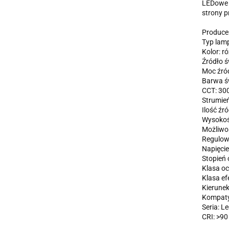
LEDowe O
strony 
Produce
Typ lam
Kolor: r
Źródło ś
Moc źród
Barwa św
CCT: 30
Strumień
Ilość źró
Wysokoś
Możliwoś
Regulow
Napięcie
Stopień 
Klasa oc
Klasa ef
Kierunek
Kompatyb
Seria: L
CRI: >90