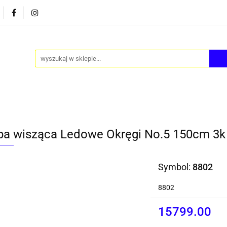
PY
AKCESORIA
FOTEL JAJO - EGG
ZESTAWY S
FOTEL JAJO - EGG
ZESTAWY STOLIKÓW
BLOG
a wisząca Ledowe Okręgi No.5 150cm 3k 
Symbol:
8802
8802
15799.00