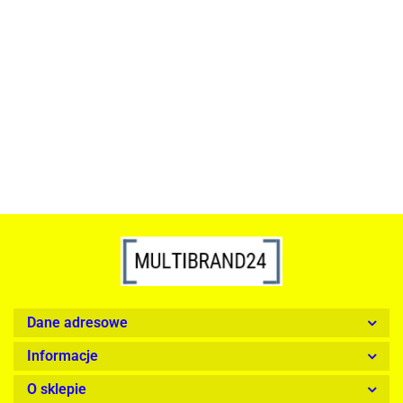
ACTONA stolik ALISMA 50 -
szkło, złota podstawa
Lampa wisząca RING 80
srebrna - LED, stal polerowana
739.00
1899.00
Dane adresowe
Informacje
O sklepie