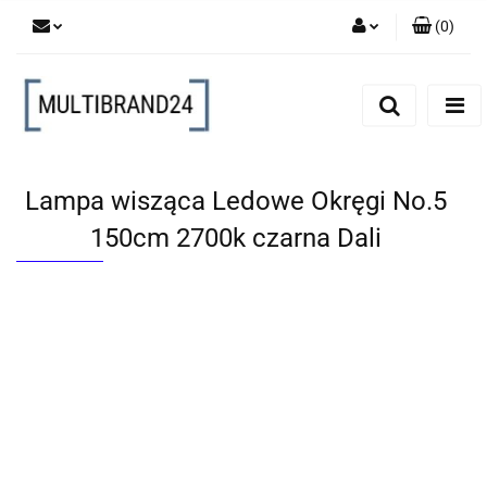
(
0
)
Zaloguj się
Zarejestruj się
Dodaj zgłoszenie
Lampa wisząca Ledowe Okręgi No.5
150cm 2700k czarna Dali