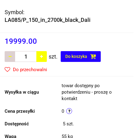
Symbol:
LA085/P_150_in_2700k_black_Dali
19999.00
szt.
Do koszyka
Do przechowalni
towar dostępny po
Wysyłka w ciągu
potwierdzeniu - proszę o
kontakt
Cena przesyłki
0
Dostępność
5
szt.
Waga
55 kg