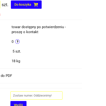
szt.
Do koszyka
i
towar dostępny po potwierdzeniu -
proszę o kontakt
0
5
szt.
18 kg
t do PDF
Wyślij