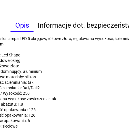
Opis
Informacje dot. bezpieczeńs
ska lampa LED 5 okręgów, różowe złoto, regulowana wysokość, ściemnia
um.
: Led Shape
edowe okręgi
óżowe złoto
 dominujący: aluminium
e materiały: silikon
ć ściemniania: tak
ciemniania: Dali/Dali2
 / Wysokość: 250
ana wysokość zawieszenia: tak
abażutu: 1,8
ść opakowania : 126
ść opakowania: 126
ć opakowania: 6
e: sieciowe