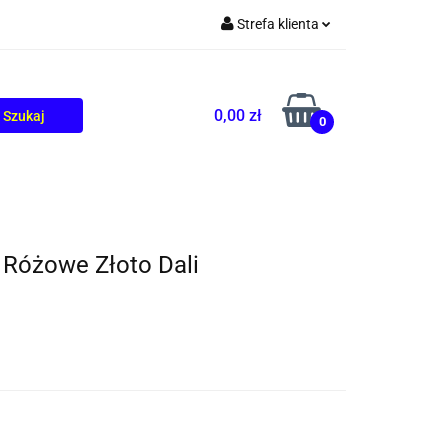
Strefa klienta
TOLIKÓW
BLOG
Zaloguj się
Zarejestruj się
0,00 zł
0
Dodaj zgłoszenie
Różowe Złoto Dali