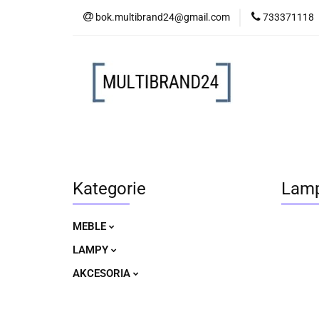
bok.multibrand24@gmail.com
733371118
MEBLE
LAM
MEBLE
LAMPY
AKCESORIA
Kategorie
Lamp
MEBLE
LAMPY
AKCESORIA