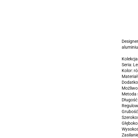
Designer
alumini
Kolekcja
Seria: L
Kolor: r
Materiał
Dodatkow
Możliwoś
Metoda ś
Długość
Regulow
Grubość 
Szeroko
Głęboko
Wysokoś
Zasilani