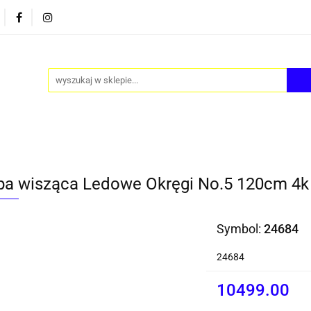
PY
AKCESORIA
FOTEL JAJO - EGG
ZESTAWY S
FOTEL JAJO - EGG
ZESTAWY STOLIKÓW
BLOG
a wisząca Ledowe Okręgi No.5 120cm 4k 
Symbol:
24684
24684
10499.00