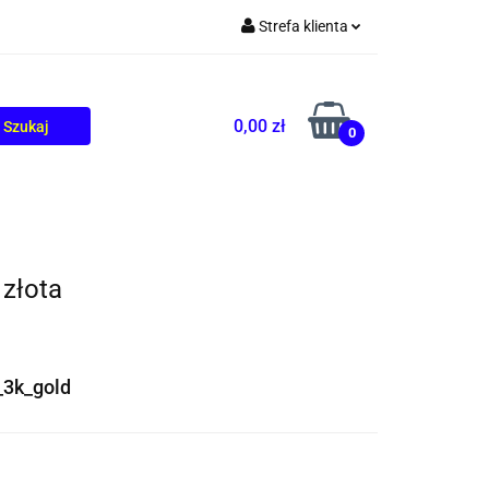
Strefa klienta
TOLIKÓW
BLOG
Zaloguj się
Zarejestruj się
0,00 zł
0
Dodaj zgłoszenie
złota
_3k_gold