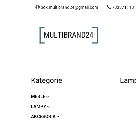
bok.multibrand24@gmail.com
733371118
MEBLE
LAM
MEBLE
LAMPY
AKCESORIA
Kategorie
Lamp
MEBLE
LAMPY
AKCESORIA