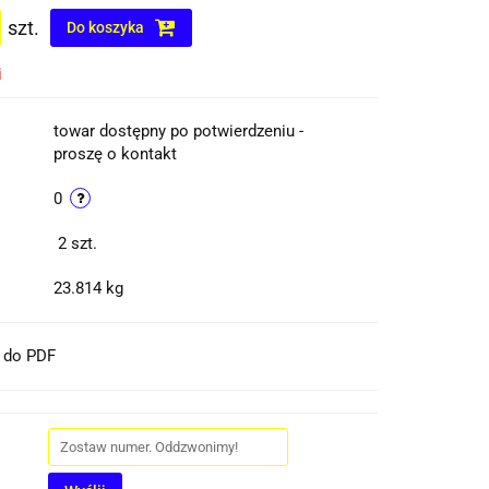
szt.
Do koszyka
i
towar dostępny po potwierdzeniu -
proszę o kontakt
0
2
szt.
23.814 kg
t do PDF