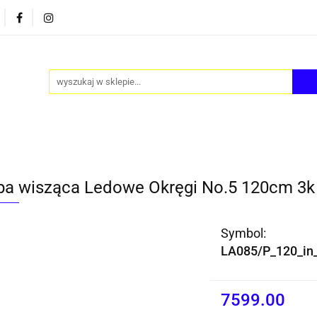
PY
AKCESORIA
FOTEL JAJO - EGG
ZESTAWY S
FOTEL JAJO - EGG
ZESTAWY STOLIKÓW
BLOG
a wisząca Ledowe Okręgi No.5 120cm 3k 
Symbol:
LA085/P_120_in
7599.00