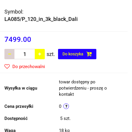
Symbol:
LA085/P_120_in_3k_black_Dali
7499.00
szt.
Do koszyka
Do przechowalni
towar dostępny po
Wysyłka w ciągu
potwierdzeniu - proszę o
kontakt
Cena przesyłki
0
Dostępność
5
szt.
Waga
18 kg