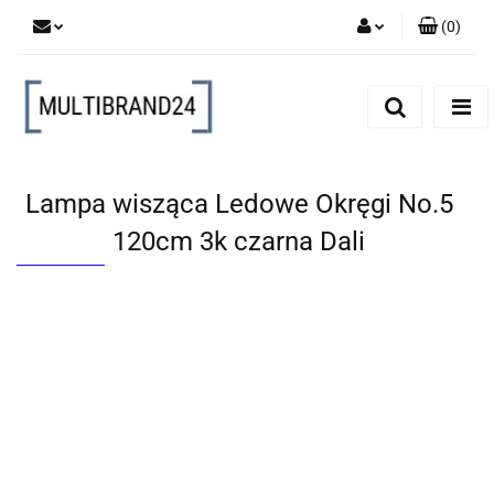
(
0
)
Zaloguj się
Zarejestruj się
Dodaj zgłoszenie
Lampa wisząca Ledowe Okręgi No.5
120cm 3k czarna Dali