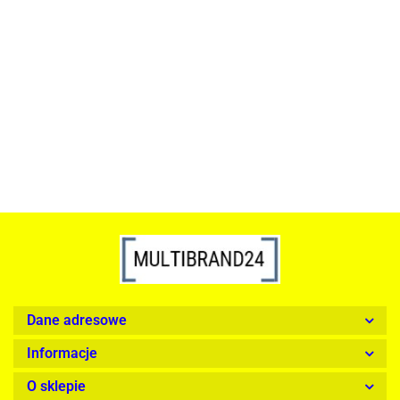
ACTONA stolik ALISMA 50 -
szkło, złota podstawa
Lampa wisząca RING 80
srebrna - LED, stal polerowana
739.00
1899.00
Dane adresowe
Informacje
O sklepie