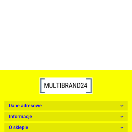
ACTONA stolik ALISMA 50 -
szkło, złota podstawa
Lampa wisząca RING 80
srebrna - LED, stal polerowana
739.00
1899.00
Dane adresowe
Informacje
O sklepie