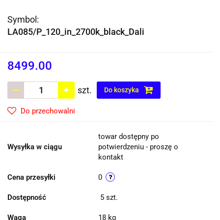
Symbol:
LA085/P_120_in_2700k_black_Dali
8499.00
szt.
Do koszyka
Do przechowalni
towar dostępny po
Wysyłka w ciągu
potwierdzeniu - proszę o
kontakt
Cena przesyłki
0
Dostępność
5
szt.
Waga
18 kg