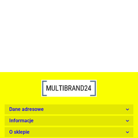
ACTONA stolik ALISMA 50 -
szkło, złota podstawa
Lampa wisząca RING 80
srebrna - LED, stal polerowana
739.00
1899.00
Dane adresowe
Informacje
O sklepie