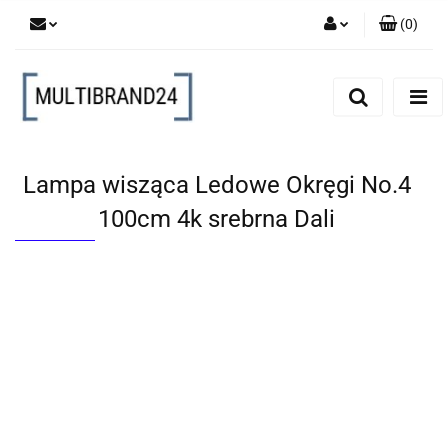
(
0
)
Zaloguj się
Zarejestruj się
Dodaj zgłoszenie
Lampa wisząca Ledowe Okręgi No.4
100cm 4k srebrna Dali