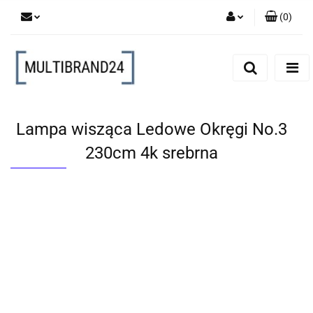
(
0
)
Zaloguj się
Zarejestruj się
Dodaj zgłoszenie
Lampa wisząca Ledowe Okręgi No.3
230cm 4k srebrna