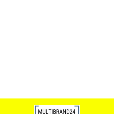
ACTONA stolik ALISMA 50 -
szkło, złota podstawa
Lampa wisząca RING 80
srebrna - LED, stal polerowana
739.00
1899.00