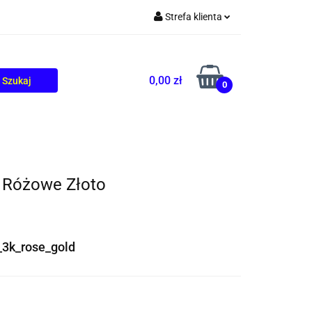
Strefa klienta
TOLIKÓW
BLOG
Zaloguj się
Zarejestruj się
0,00 zł
0
Dodaj zgłoszenie
 Różowe Złoto
3k_rose_gold