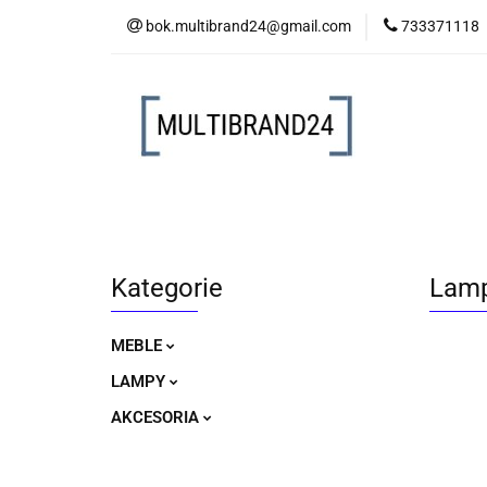
bok.multibrand24@gmail.com
733371118
MEBLE
LAM
MEBLE
LAMPY
AKCESORIA
Kategorie
Lamp
MEBLE
LAMPY
AKCESORIA