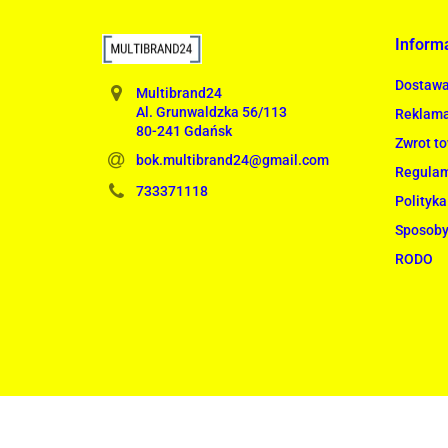
Inform
Dostaw
Multibrand24
Al. Grunwaldzka 56/113
Reklama
80-241 Gdańsk
Zwrot t
bok.multibrand24@gmail.com
Regula
733371118
Polityka
Sposoby
RODO