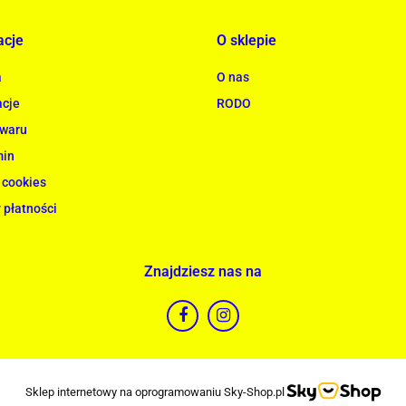
acje
O sklepie
a
O nas
cje
RODO
owaru
min
 cookies
 płatności
Znajdziesz nas na
Sklep internetowy na oprogramowaniu Sky-Shop.pl