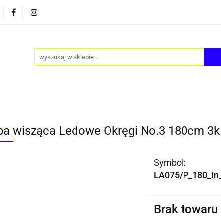
PY
AKCESORIA
FOTEL JAJO - EGG
ZESTAWY S
FOTEL JAJO - EGG
ZESTAWY STOLIKÓW
BLOG
a wisząca Ledowe Okręgi No.3 180cm 3k
Symbol:
LA075/P_180_in_
Brak towaru