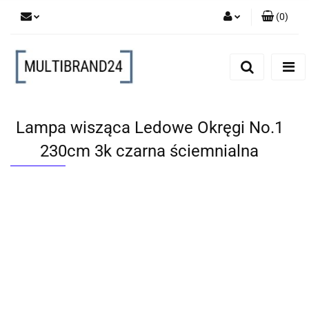
(
0
)
Zaloguj się
Zarejestruj się
Dodaj zgłoszenie
Lampa wisząca Ledowe Okręgi No.1
230cm 3k czarna ściemnialna