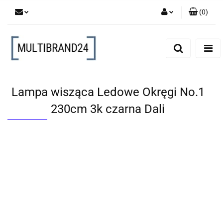
(
0
)
Zaloguj się
Zarejestruj się
Dodaj zgłoszenie
Lampa wisząca Ledowe Okręgi No.1
230cm 3k czarna Dali