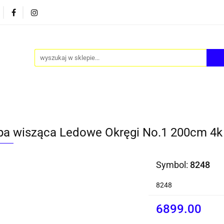
PY
AKCESORIA
FOTEL JAJO - EGG
ZESTAWY S
FOTEL JAJO - EGG
ZESTAWY STOLIKÓW
BLOG
a wisząca Ledowe Okręgi No.1 200cm 4k
Symbol:
8248
8248
6899.00