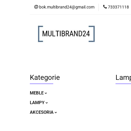
bok.multibrand24@gmail.com
733371118
MEBLE
LAM
MEBLE
LAMPY
AKCESORIA
Kategorie
Lamp
MEBLE
LAMPY
AKCESORIA