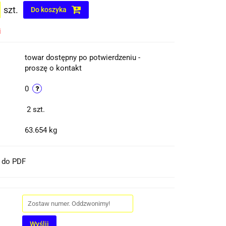
szt.
Do koszyka
i
towar dostępny po potwierdzeniu -
proszę o kontakt
0
2
szt.
63.654 kg
t do PDF
Wyślij