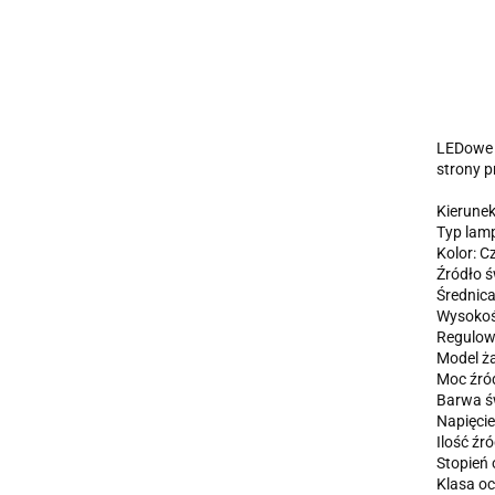
LEDowe O
strony 
Kierunek
Typ lam
Kolor: C
Źródło ś
Średnic
Wysokoś
Regulow
Model ż
Moc źród
Barwa ś
Napięcie
Ilość źró
Stopień 
Klasa oc