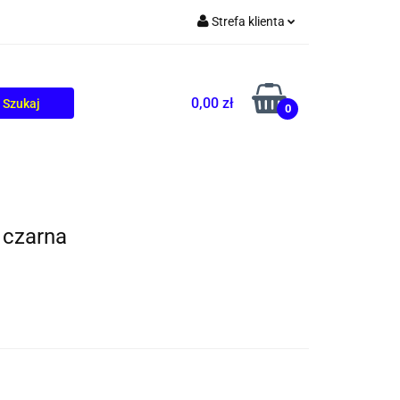
Strefa klienta
TOLIKÓW
BLOG
Zaloguj się
Zarejestruj się
0,00 zł
0
Dodaj zgłoszenie
 czarna