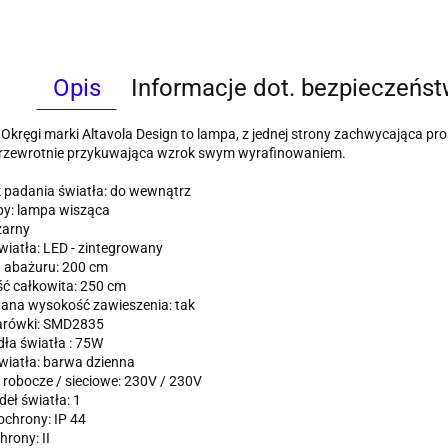
Opis
Informacje dot. bezpieczeńs
kręgi marki Altavola Design to lampa, z jednej strony zachwycająca pro
przewrotnie przykuwająca wzrok swym wyrafinowaniem.
 padania światła: do wewnątrz
py: lampa wisząca
zarny
wiatła: LED - zintegrowany
a abażuru: 200 cm
ć całkowita: 250 cm
ana wysokość zawieszenia: tak
arówki: SMD2835
ła światła : 75W
wiatła: barwa dzienna
 robocze / sieciowe: 230V / 230V
deł światła: 1
ochrony: IP 44
hrony: II