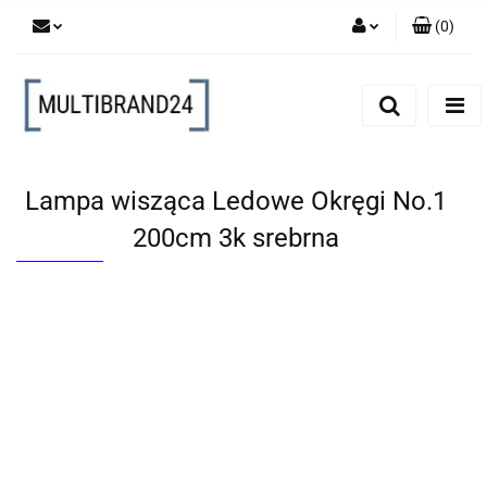
(
0
)
Zaloguj się
Zarejestruj się
Dodaj zgłoszenie
Lampa wisząca Ledowe Okręgi No.1
200cm 3k srebrna